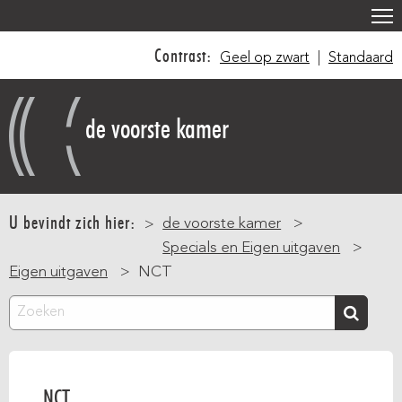
Overslaan
en
Contrast:
Geel op zwart
|
Standaard
naar
de
inhoud
de voorste kamer
gaan
Main
navigation
U bevindt zich hier:
de voorste kamer
Specials en Eigen uitgaven
Eigen uitgaven
NCT
Zoeken
NCT