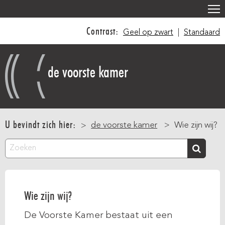
Overslaan
en
Contrast:
Geel op zwart
|
Standaard
naar
de
inhoud
de voorste kamer
gaan
Main
navigation
U bevindt zich hier:
de voorste kamer
Wie zijn wij?
Zoeken
Wie zijn wij?
De Voorste Kamer bestaat uit een