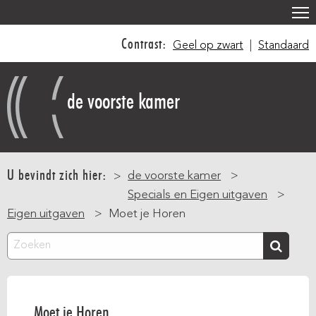
Overslaan
en
Contrast:
Geel op zwart
|
Standaard
naar
de
inhoud
de voorste kamer
gaan
Main
navigation
U bevindt zich hier:
de voorste kamer
Specials en Eigen uitgaven
Eigen uitgaven
Moet je Horen
Zoeken
Moet je Horen