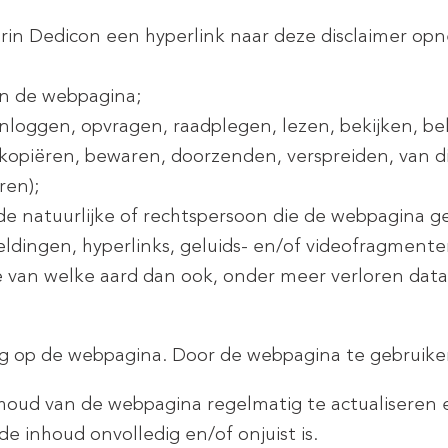
rin Dedicon een hyperlink naar deze disclaimer op
an de webpagina;
inloggen, opvragen, raadplegen, lezen, bekijken, be
jk) kopiëren, bewaren, doorzenden, verspreiden, van
ren);
de natuurlijke of rechtspersoon die de webpagina ge
eldingen, hyperlinks, geluids- en/of videofragment
ade van welke aard dan ook, onder meer verloren dat
ng op de webpagina. Door de webpagina te gebruiken
inhoud van de webpagina regelmatig te actualiseren
de inhoud onvolledig en/of onjuist is.