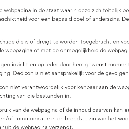
e webpagina in de staat waarin deze zich feitelijk b
eschiktheid voor een bepaald doel of anderszins. D
schade die is of dreigt te worden toegebracht en voor
de webpagina of met de onmogelijkheid de webpag
igen inzicht en op ieder door hem gewenst moment 
ing. Dedicon is niet aansprakelijk voor de gevolgen
dicon niet verantwoordelijk voor kenbaar aan de w
hting van die bestanden in.
bruik van de webpagina of de inhoud daarvan kan ee
ie en/of communicatie in de breedste zin van het wo
vanuit de webpagina verzendt.