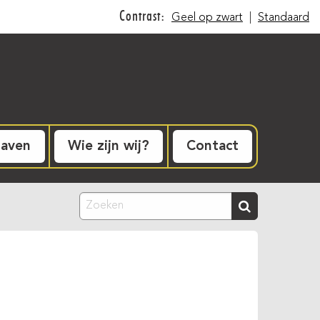
Contrast:
Geel op zwart
|
Standaard
gaven
Wie zijn wij?
Contact
Zoeken