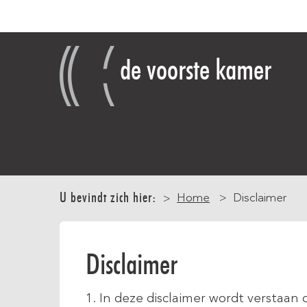
Overslaan
en
naar
de voorste kamer
de
inhoud
gaan
Main
navigation
U bevindt zich hier:
Home
Disclaimer
Disclaimer
1. In deze disclaimer wordt verstaan 