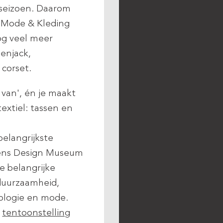
t seizoen. Daarom
l Mode & Kleding
og veel meer
tenjack,
corset.
 van', én je maakt
xtiel: tassen en
belangrijkste
gens Design Museum
e belangrijke
duurzaamheid,
nologie en mode.
e
tentoonstelling