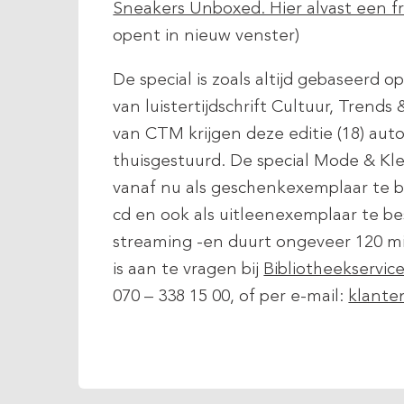
Sneakers Unboxed. Hier alvast een 
opent in nieuw venster)
De special is zoals altijd gebaseer
van luistertijdschrift Cultuur, Tren
van CTM krijgen deze editie (18) aut
thuisgestuurd. De special Mode & Kle
vanaf nu als geschenkexemplaar te b
cd en ook als uitleenexemplaar te be
streaming -en duurt ongeveer 120 mi
is aan te vragen bij
Bibliotheekservic
070 – 338 15 00, of per e-mail:
klante