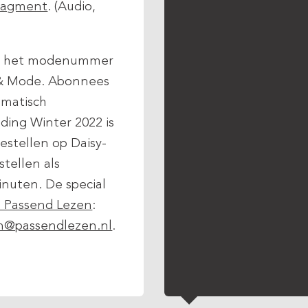
fragment
. (Audio,
d op het modenummer
ds & Mode. Abonnees
omatisch
ding Winter 2022 is
estellen op Daisy-
stellen als
nuten. De special
e Passend Lezen
:
n@passendlezen.nl
.