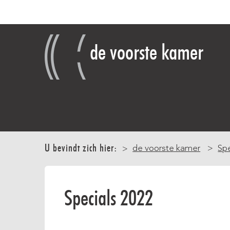
Overslaan
en
naar
de voorste kamer
de
inhoud
gaan
Main
navigation
U bevindt zich hier:
de voorste kamer
Spe
Specials 2022