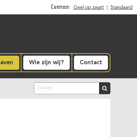
Contrast:
Geel op zwart
|
Standaard
gaven
Wie zijn wij?
Contact
Zoeken