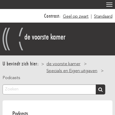
Overslaan
en
Contrast:
Geel op zwart
|
Standaard
naar
de
inhoud
de voorste kamer
gaan
Main
navigation
U bevindt zich hier:
de voorste kamer
Specials en Eigen uitgaven
Podcasts
Zoeken
Podcasts