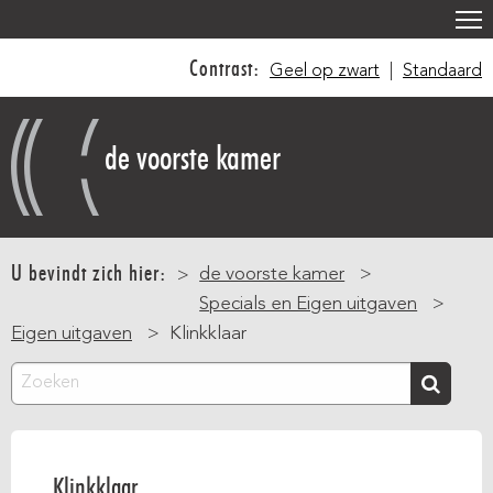
Overslaan
en
Contrast:
Geel op zwart
|
Standaard
naar
de
inhoud
de voorste kamer
gaan
Main
navigation
U bevindt zich hier:
de voorste kamer
Specials en Eigen uitgaven
Eigen uitgaven
Klinkklaar
Zoeken
Klinkklaar