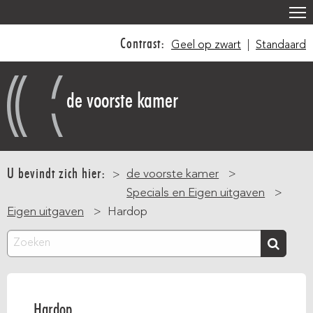
Overslaan
en
Contrast:
Geel op zwart
|
Standaard
naar
de
inhoud
de voorste kamer
gaan
Main
navigation
U bevindt zich hier:
de voorste kamer
Specials en Eigen uitgaven
Eigen uitgaven
Hardop
Zoeken
Hardop