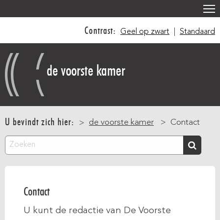
Overslaan
en
Contrast:
Geel op zwart
|
Standaard
naar
de
inhoud
de voorste kamer
gaan
Main
navigation
U bevindt zich hier:
de voorste kamer
Contact
Zoeken
Contact
U kunt de redactie van De Voorste