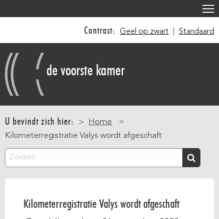
Overslaan
en
Contrast:
Geel op zwart
|
Standaard
naar
de
inhoud
de voorste kamer
gaan
Main
navigation
U bevindt zich hier:
Home
Kilometerregistratie Valys wordt afgeschaft
Zoeken
Kilometerregistratie Valys wordt afgeschaft